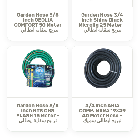
Made in Italy
: High-quality construction for reliable
performance.
Garden Hose 5/8
Garden Hose 3/4
8mmx13 ARIA COMP BLUE 50 Meter Hose
The
offers
Inch GEOLIA
Inch Shine Black
COMFORT 50 Meter
Microlig 25 Meter –
superior reliability for transporting compressed air and
نبريج سقاية ايطالي
– نبريج سقاية ايطالي
gases, making it a perfect choice for industrial use, with
long-lasting durability and safety.
خرطوم 8 مم × 13 مم ARIA COMP
BLUE 50 متر – نبريج غاز إيطالي
خرطوم 8 مم × 13 مم ARIA COMP BLUE 50 متر
خرطومًا
يعد
إيطاليًا عالي الجودة مصمم لنقل الهواء المضغوط والغازات بشكل
Garden Hose 5/8
3/4 Inch ARIA
آمن وفعال. بقطر 8 مم × 13 مم وطول 50 مترًا، يعد هذا الخرطوم
Inch NTS OBS
COMP. NERA 19×29
مثاليًا للاستخدام في تطبيقات صناعية متعددة تتطلب حلاً موثوقًا
FLASH 15 Meter –
40 Meter Hose –
ومتينًا ومرنًا لنقل الغازات. تم تصميمه لتحمل الضغوط العالية، مما
نبريج ايطالي سميك
نربيج سقاية ايطالي
يجعله مثاليًا للبيئات التي تتطلب أداءً عاليًا وأمانًا. اللون الأزرق
يعزز الرؤية، وبناؤه القوي يضمن استخدامًا طويل الأمد في
الظروف الصعبة.