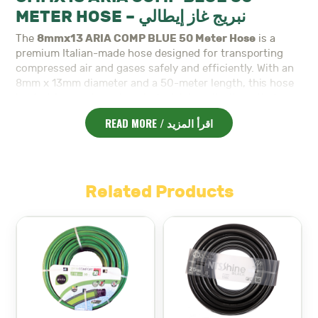
METER HOSE – نبريج غاز إيطالي
8mmx13 ARIA COMP BLUE 50 Meter Hose
The
is a
premium Italian-made hose designed for transporting
compressed air and gases safely and efficiently. With an
8mm x 13mm diameter and a 50-meter length, this hose
is ideal for use in various industrial applications that
require a reliable, durable, and flexible solution for gas
READ MORE / اقرأ المزيد
delivery. Built to withstand high pressures, this hose is
perfect for environments where high-performance and
safety are critical. The blue color enhances visibility, and
its robust construction guarantees long-term use in
demanding conditions.
Related Products
8mm x 13mm Size
: Perfect for compressed air and
gas transportation.
50 Meter Length
: Long enough to accommodate
large-scale industrial setups.
Durable and Flexible
: Built to last and designed for
easy handling in tight spaces.
High-Pressure Capability
: Ensures safe and
efficient gas delivery in demanding conditions.