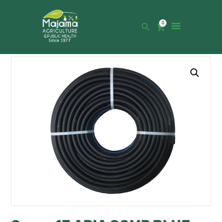
0
HOME
SHOP
CATALOGUE
ABOUT US
NEWS
CONTACTS