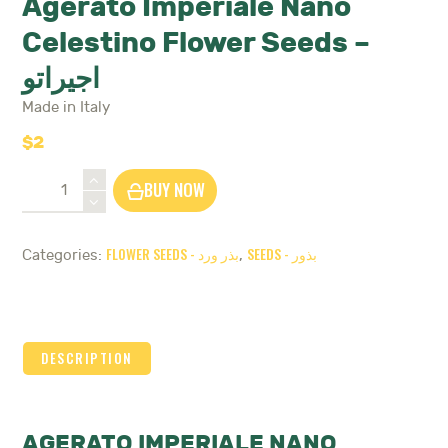
Agerato Imperiale Nano
Celestino Flower Seeds –
اجيراتو
Made in Italy
$
2
Agerato
BUY NOW
Imperiale
Nano
Celestino
SEEDS - بذور
FLOWER SEEDS - بذر ورد
Categories:
,
Flower
Seeds
-
اجيراتو
quantity
DESCRIPTION
AGERATO IMPERIALE NANO