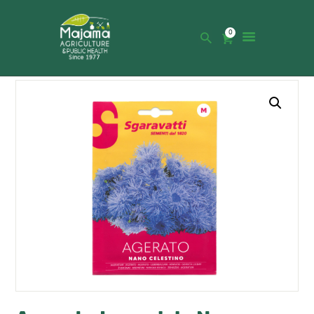
0
HOME
SHOP
CATALOGUE
ABOUT US
NEWS
CONTACTS