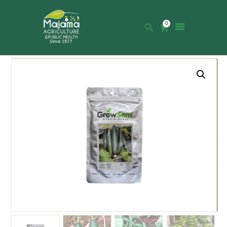
0
HOME
SHOP
CATALOGUE
ABOUT US
NEWS
CONTACTS