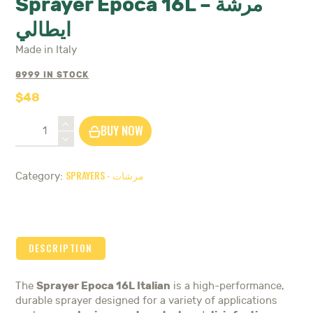
Sprayer Epoca 16L – مرشة
ايطالي
Made in Italy
8999 IN STOCK
$
48
Sprayer
BUY NOW
Epoca
16L
-
SPRAYERS - مرشات
Category:
مرشة
ايطالي
quantity
DESCRIPTION
Sprayer Epoca 16L Italian
The
is a high-performance,
durable sprayer designed for a variety of applications