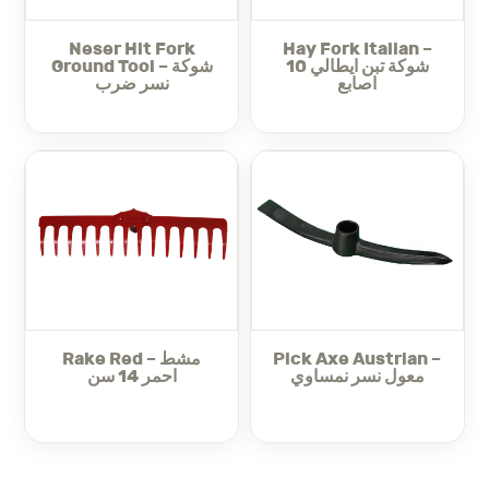
sturdy construction guarantees durability and reliable
performance season after season.
Neser Hit Fork
Hay Fork Italian –
Hand Sickle Italian
In summary, the
combines quality
شوكة تبن ايطالي 10
Ground Tool – شوكة
اصابع
نسر ضرب
craftsmanship with user-friendly design, making it an
essential tool for efficient harvesting and cutting tasks.
Make sure to check out our summer season necessities
for your garden here:
majama-agri.com/summer-
season-necessities/
Visit the rest of our
Tools – معدات
for all your needs.
Also check out the rest of our
Garden Tools – عدة زراعية
for your garden.
Rake Red – مشط
Pick Axe Austrian –
معول نسر نمساوي
احمر 14 سن
الوصف بالعربي:
منجل يد قصيرة ايطالي –
يُعتبر
أداة صغيرة وفعالة مصممة للقطع
الدقيق والحصاد. مصنوع في إيطاليا، ويتميز بمقبض قصير يمنحك
تحكمًا عاليًا وسهولة في المناورة، مما يجعله مثاليًا لتقليم