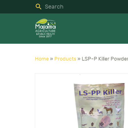
H
S
C
A
Home
»
Products
»
N
C