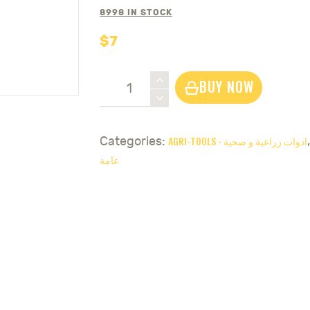
8998 IN STOCK
$
7
LSP-
BUY NOW
P
Killer
Powder
AGRI-TOOLS - ادوات زراعية و صحية
Categories:
1
عامة
Kg
Dustable
Insecticide
-
بودرة
تعفير
quantity