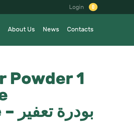
0
Login
About Us
News
Contacts
er Powder 1
e
Insecticide – بودرة تعفير