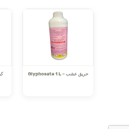
safety and comfort by eliminating pests
s in Lebanon
page
Glyphosate 1 L – حريق عشب
بروبوكسور وبيرمثرين، يوفر هذا المنتج نتائج مميزة في مكافحة مجموعة متنوعة من الآفات الزاحفة والمختبئة، حتى في المناطق التي يصعب الوصول إليها.
فعال ضد الحشرات الزاحفة مثل النمل، الصراصير (بما في ذلك الصراصير الألمانية)، البراغيث، النمل الأبيض، والقراد.
يمكن استخدامه على الحيوانات الأليفة لقتل البراغيث، النمل الأبيض، والقراد (وفقًا لتعليمات الاستخدام).