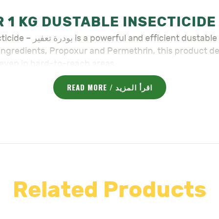
cide designed for public
e ingredients, Propoxur and Permethrin, this product del
 even in hard-to-reach areas.
READ MORE / اقرأ المزيد
st-acting knockdown of pests.
ng-lasting residual protection.
ects such as ants, cockroaches (including German cockr
 fleas, termites, and ticks (follow usage instructions).
, and other hard-to-access areas.
ants before planting, preventing them from eating seeds
 pest control.
Related Products
not be exposed to water.
c spaces, commercial environments, and outdoor applic
targeted and versatile applications.