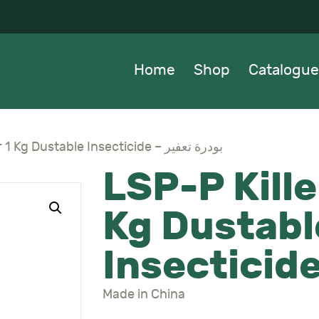
OME
HOP
Home
Shop
Catalogue
ATALOGUE
BOUT US
LSP-P Killer Powder 1 Kg Dustable Insecticide – بودرة تعفير
LSP-P Kill
EWS
Kg Dustabl
ONTACTS
Made in China