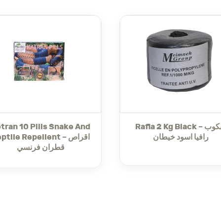
ultifunctional solution for pest management, ensuring 
 for applying:
majama-agri.com/?s=duster
 inside or outside your house check out the
insecticide
كجم – مبيد حشري على شكل مسحوق للصحة ا
tran 10 Pills Snake And
Rafia 2 Kg Black – كبكوب
رافيا اسود خيطان
ptile Repellent – اقراص
قطران فرنسي
بروبوكسور 0.4 جرام/كجم
: يوفر تأثيرًا سريعًا على الآفات.
بيرمثرين 0.2 جرام/كجم
: يضمن حماية طويلة الأمد.