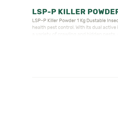
LSP-P Killer Powder 1 Kg Dustable Insecticide – بودرة تعفير is a powerful and efficient dustable powder insecti
health pest control. With its dual activ
a variety of crawling and hidden pests,
Active Ingredients
:
Propoxur 0.4g/kg
: Provides fa
Permethrin 0.2g/kg
: Offers lo
Key Features
:
Effectively controls crawling ins
Can be safely used on pets to kill
Ideal for use in cracks, crevices
Can be applied outdoors to kill 
Long-lasting effect for sustained
This product cannot and should 
Suitable for use in homes, publi
Easy-to-use dustable powder for 