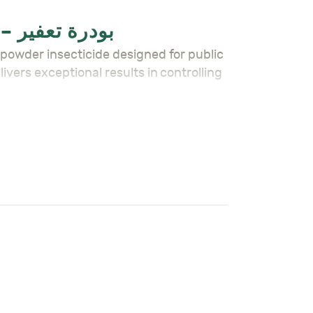
LSP-P KILLER POWDER 1 KG DUSTABLE INSECTICIDE – بودرة تعفير
ivers exceptional results in controlling
oaches), fleas, termites, and ticks.
.
ations.