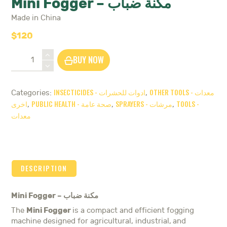
Mini Fogger – مكنة ضباب
Made in China
$
120
Mini
BUY NOW
Fogger
-
مكنة
OTHER TOOLS - معدات
INSECTICIDES - ادوات للحشرات
Categories:
,
ضباب
اخرى
PUBLIC HEALTH - صحة عامة
SPRAYERS - مرشات
TOOLS -
,
,
,
quantity
معدات
DESCRIPTION
Mini Fogger – مكنة ضباب
Mini Fogger
The
is a compact and efficient fogging
machine designed for agricultural, industrial, and