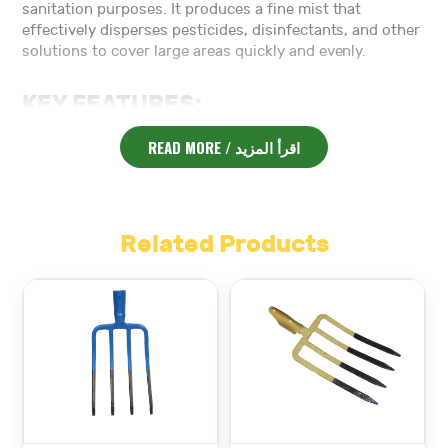
sanitation purposes. It produces a fine mist that
effectively disperses pesticides, disinfectants, and other
solutions to cover large areas quickly and evenly.
KEY FEATURES:
High-Performance Fogging
– Generates ultra-fine
READ MORE / اقرأ المزيد
mist for maximum coverage.
Lightweight & Portable
– Easy to carry and
maneuver for various applications.
Versatile Use
– Ideal for pest control, greenhouse
Related Products
humidification, and sanitation.
Durable Design
– Built with high-quality materials
for long-lasting performance.
Easy Operation
– User-friendly controls for quick
setup and use.
Perfect for farmers, gardeners, and sanitation
Mini Fogger
professionals, the
ensures efficient and
cost-effective application of chemicals, helping you
maintain a healthy and productive environment.
Mini Fogger – مكنة ضباب