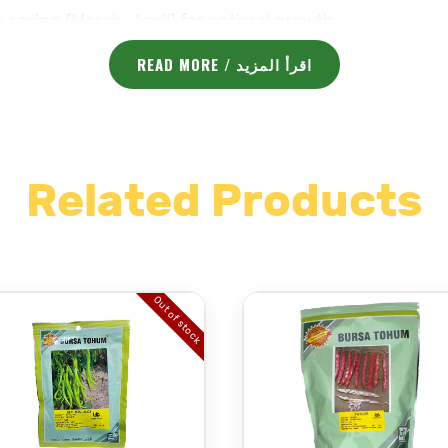
y spring (March-April) for optimal growth.
 with a pH of 6.0 to 7.5.
READ MORE / اقرأ المزيد
art, with 60-70 cm between rows.
watering, ensuring the soil remains moist but not wat
eady for harvest in 70-85 days when they are fully ri
detach from the vine.
Related Products
h these high-quality BTX 500 seeds.
Arabic Description (الوصف باللغة العربية):
Out of stock
هذه الطماطم مثالية للاستهلاك الطازج في السل BTX 500 ومتها للأمراض الشائعة مثل
وقت الزراعة:
يفضل زراعتها في أوائل الربيع (مارس-أبريل) لتحقيق أفضل نمو.
التربة:
يفضل التربة الجيدة التصريف والخصبة، و pH بين 6.0 و7.5.