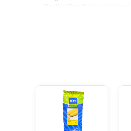
Planting Time:
Best planted in earl
Soil:
Prefers well-drained, fertile soil
Spacing:
Space plants 40-50 cm ap
Depth:
Sow seeds 1-2 cm deep.
Watering:
Tomatoes require regular 
Harvesting:
BTX 500 tomatoes are r
when the fruits are firm and easily 
Grow healthy, productive tomatoes wit
بذور طماطم BTX 500 (طماطم BTX 500) تُستخدم لزراعة صنف طماطم عالي الإنتاج ومقاوم للأمراض، حيث تنتج ثمارًا متماسكة، ناعمة، وعصيرية. تعتبر
طات والسندويشات، أو لصنع الصلصات والمعاجين. تتميز طماطم
معلومات الزراعة: