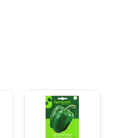
erlogged.
pe and have turned deep red. Harvest
بمقا
الذبول الفطري والذبول العمودي، مما يضمن محصولًا صحيًا ومنتجًا. تنمو الطماطم بشكل جيد في المناخات الدافئة ويمكن حصادها في حوالي 70-85 يومًا.