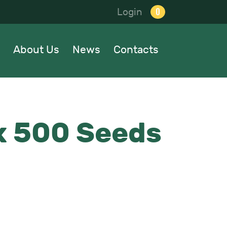
0
Login
About Us
News
Contacts
x 500 Seeds