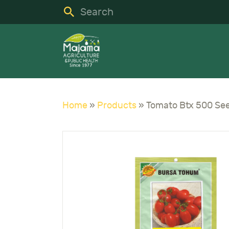
H
S
C
A
Home
»
Products
»
Tomato Btx 500 Se
N
C