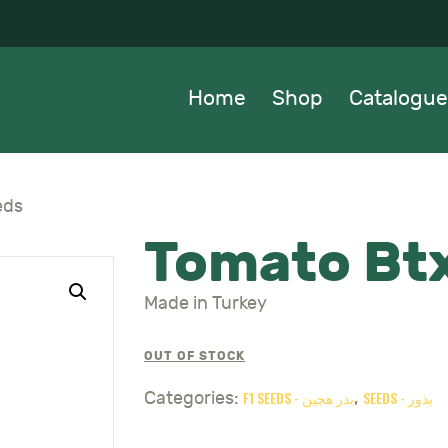
OME
HOP
Home
Shop
Catalogue
ATALOGUE
BOUT US
eds
Tomato Bt
EWS
Made in Turkey
ONTACTS
OUT OF STOCK
SEEDS - بذور
F1 SEEDS - بذر هجين
Categories:
,