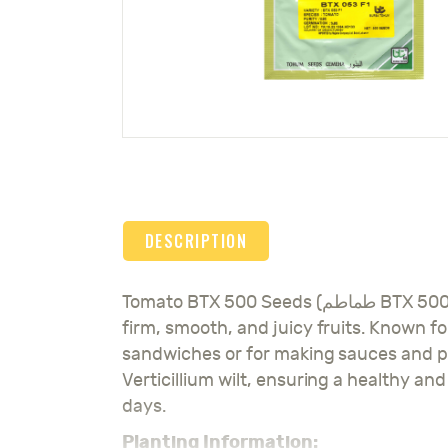
DESCRIPTION
Tomato BTX 500 Seeds (طماطم BTX 500) are designed for growing a high-yielding, disease-resistant tomato variety that produces
firm, smooth, and juicy fruits. Known for
sandwiches or for making sauces and p
Verticillium wilt, ensuring a healthy a
days.
Planting Information: