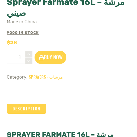
Sprayer Farmate 16L – مرشة
صيني
Made in China
9000 IN STOCK
$
28
Sprayer
BUY NOW
Farmate
16L
-
SPRAYERS - مرشات
Category:
مرشة
صيني
quantity
DESCRIPTION
SPRAYER FARMATE 16L – مرشة