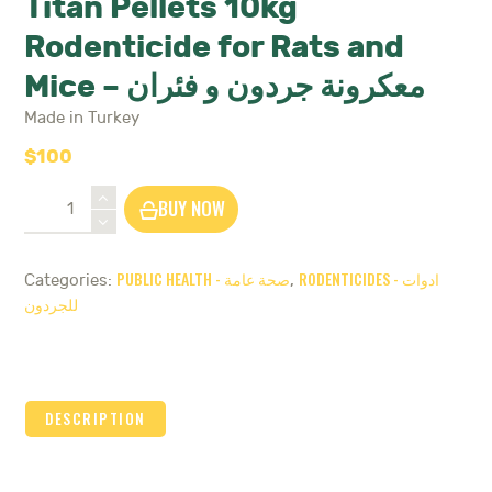
Titan Pellets 10kg
Rodenticide for Rats and
Mice – معكرونة جردون و فئران
Made in Turkey
$
100
Titan
BUY NOW
Pellets
10kg
Rodenticide
RODENTICIDES - ادوات
PUBLIC HEALTH - صحة عامة
Categories:
,
for
للجردون
Rats
and
Mice
-
معكرونة
DESCRIPTION
جردون
و
فئران