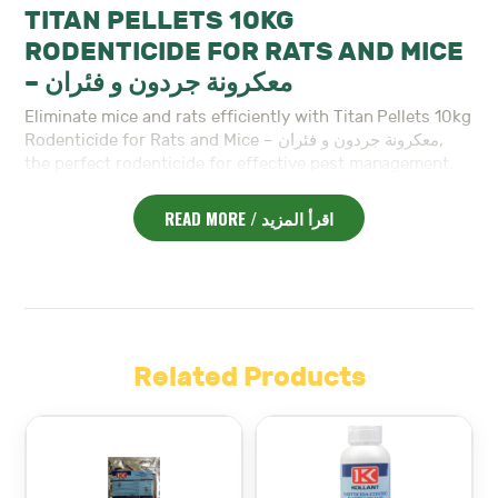
quantity
TITAN PELLETS 10KG
RODENTICIDE FOR RATS AND MICE
– معكرونة جردون و فئران
Eliminate mice and rats efficiently with Titan Pellets 10kg
Rodenticide for Rats and Mice – معكرونة جردون و فئران,
the perfect rodenticide for effective pest management.
This product ensures complete extermination without
the unpleasant smell often associated with rodent
READ MORE / اقرأ المزيد
decomposition.
Key Features:
Odorless After Use
: Special formulation ensures no
lingering odors after the rodents perish.
Strong Attractant
: Highly effective, even when
other food sources or rodenticides are available,
Related Products
ensuring quick results.
Compact and Convenient
: Easy-to-apply pellets,
ideal for use in various locations.
Safe Handling
: Comes with protective gloves to
ensure safe and hygienic application.